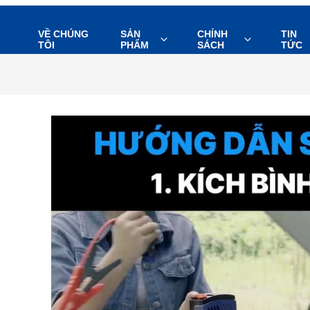
VỀ CHÚNG
SẢN
CHÍNH
TIN
TÔI
PHẨM
SÁCH
TỨC