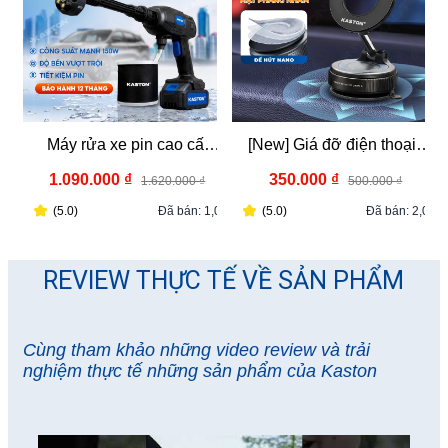
Máy rửa xe pin cao cấp
[New] Giá đỡ điện thoại ô
Kaston - R8 - Kèm pin, nhỏ
tô Kaston - K009 - Keo
1.090.000 ₫
350.000 ₫
1.620.000 ₫
500.000 ₫
gọn mạnh mẽ - Động cơ
nano siêu bám - Từ tính hít
(5.0)
Đã bán: 1,0k
(5.0)
Đã bán: 2,0k
công nghệ Đức bền bỉ
chân không, xoay 360° gấp
vượt trội.
gọn đa năng
REVIEW THỰC TẾ VỀ SẢN PHẨM
Cùng tham khảo những video review và trải
nghiệm thực tế những sản phẩm của Kaston