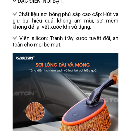
⭐️ ĐẶC ĐIỂM NỔI BẬT:
✅ Chất liệu sợi bông phủ sáp cao cấp: Hút và
giữ bụi hiệu quả, không ám mùi, sợi mềm
không để lại vết xước khi sử dụng.
✅ Viền silicon: Tránh trầy xước tuyệt đối, an
toàn cho mọi bề mặt.