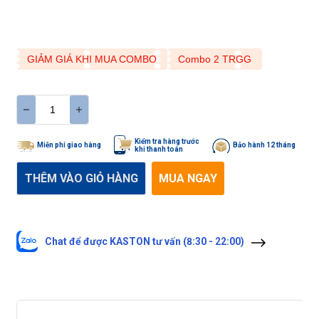
GIẢM GIÁ KHI MUA COMBO
GIẢM GIÁ KHI MUA COMBO
Combo 2 TRGG
Combo 2 TRGG
Kiểm tra hàng trước
Miễn phí giao hàng
Bảo hành 12 tháng
khi thanh toán
THÊM VÀO GIỎ HÀNG
MUA NGAY
Chat để được KASTON tư vấn (8:30 - 22:00)