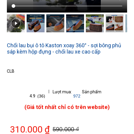
Chổi lau bụi ô tô Kaston xoay 360° - sợi bông phủ
sáp kèm hộp đựng - chổi lau xe cao cấp
CLB
Lượt mua:
Sản phẩm
4.9
(36)
972
(Giá tốt nhất chỉ có trên website)
310.000 ₫
590.000 ₫